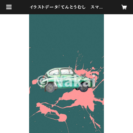
イラストデータ「てんとうむし スマホ
待ち受け用 Green」 | I'm here