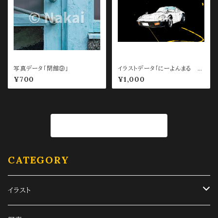
写真データ「閉館⑨」
イラストデータ「にーよんまる P
C待ち受け用 Black」
¥700
¥1,000
商品一覧に戻る
CATEGORY
イラスト