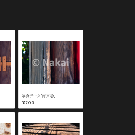
写真データ「雨戸②」
¥700