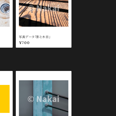
写真データ「影と木目」
¥700