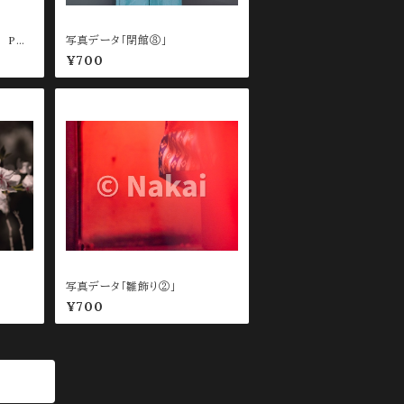
 PC
写真データ「閉館⑧」
¥700
写真データ「雛飾り②」
¥700