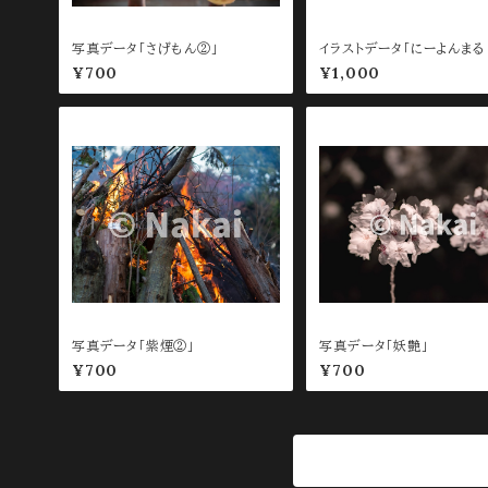
写真データ「さげもん②」
イラストデータ「にーよんまる
待ち受け用 Yellow」
¥700
¥1,000
写真データ「紫煙②」
写真データ「妖艶」
¥700
¥700
商品一覧に戻る