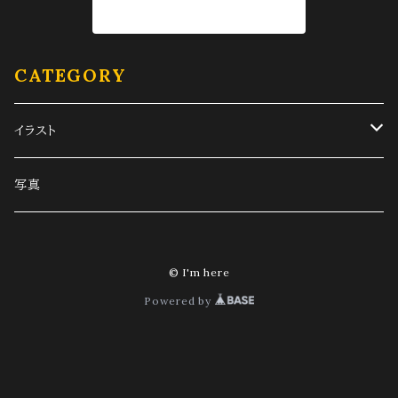
商品一覧に戻る
CATEGORY
イラスト
旧車
写真
スマホ待受サイズ
人物画
© I'm here
PC待受サイズ
その他
Powered by