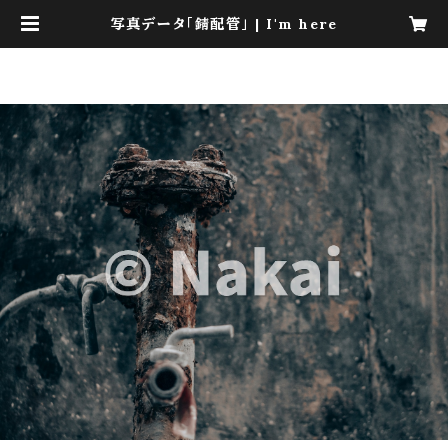
写真データ「錆配管」 | I'm here