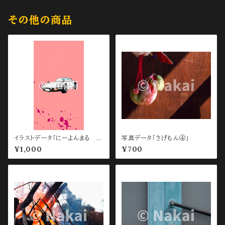
その他の商品
イラストデータ「にーよんまる ス
写真データ「さげもん④」
マホ待ち受け用 Pink」
¥1,000
¥700