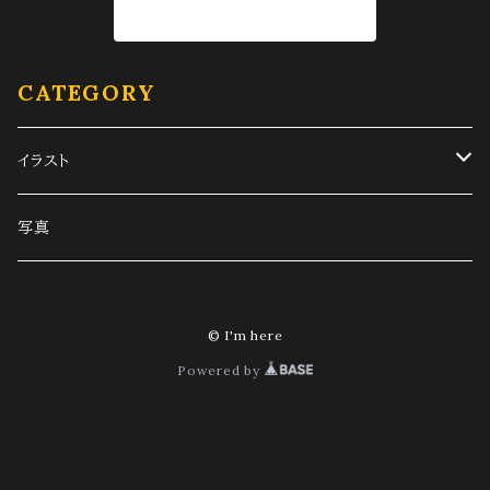
商品一覧に戻る
CATEGORY
イラスト
旧車
写真
スマホ待受サイズ
人物画
© I'm here
PC待受サイズ
その他
Powered by