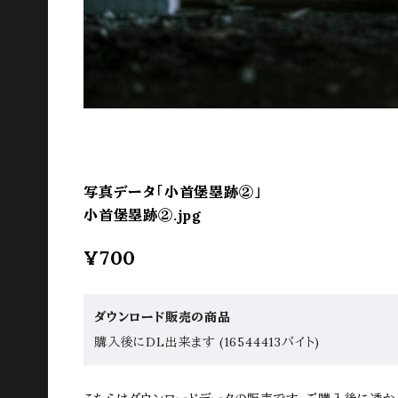
写真データ「小首堡塁跡②」
小首堡塁跡②.jpg
¥700
ダウンロード販売の商品
購入後にDL出来ます (16544413バイト)