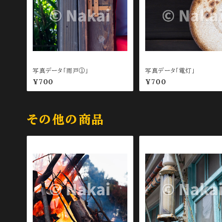
写真データ「雨戸①」
写真データ「電灯」
¥700
¥700
その他の商品