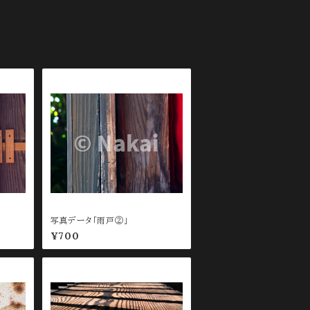
写真データ「雨戸②」
¥700