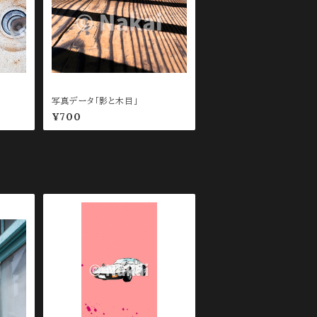
写真データ「影と木目」
¥700