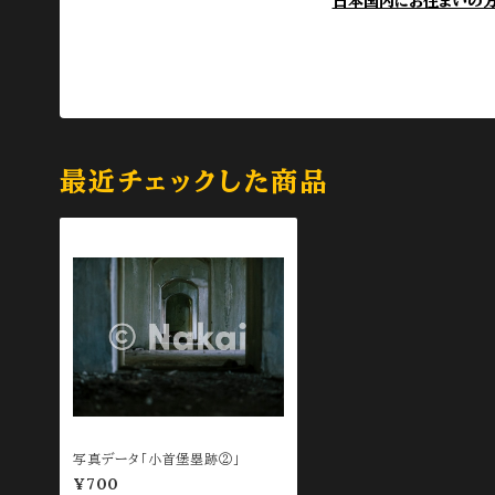
日本国内にお住まいの
最近チェックした商品
写真データ「小首堡塁跡②」
¥700