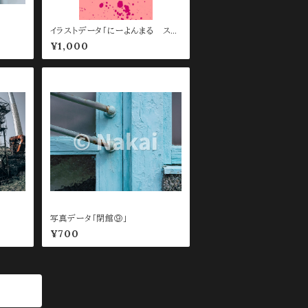
イラストデータ「にーよんまる スマ
ホ待ち受け用 Pink」
¥1,000
写真データ「閉館⑨」
¥700