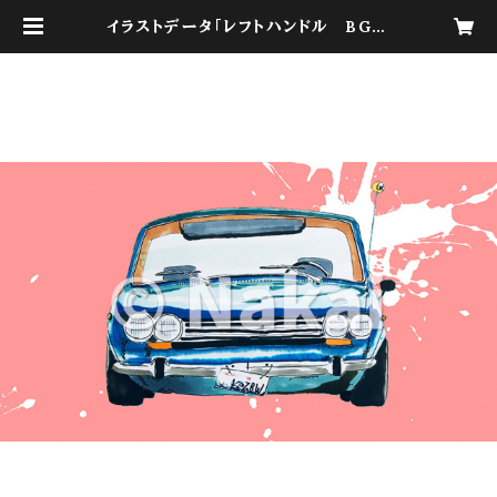
イラストデータ「レフトハンドル BG P
ink」 | I'm here