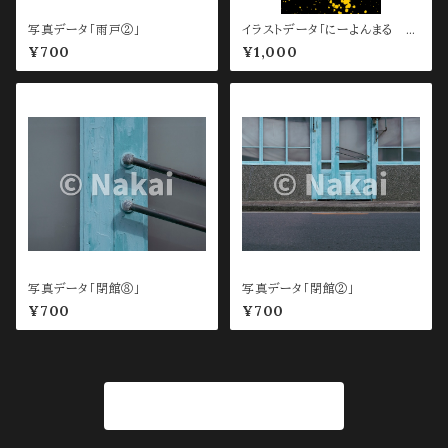
写真データ「雨戸②」
イラストデータ「にーよんまる ス
マホ待ち受け用 Black 」
¥700
¥1,000
写真データ「閉館⑧」
写真データ「閉館②」
¥700
¥700
商品一覧に戻る